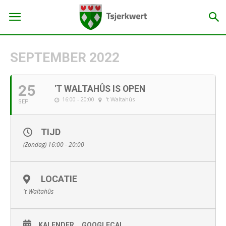
SEPTEMBER 2022
25
'T WALTAHÛS IS OPEN
16:00 - 20:00
't Waltahûs
SEP
TIJD
(Zondag) 16:00 - 20:00
LOCATIE
't Waltahûs
KALENDER
GOOGLECAL