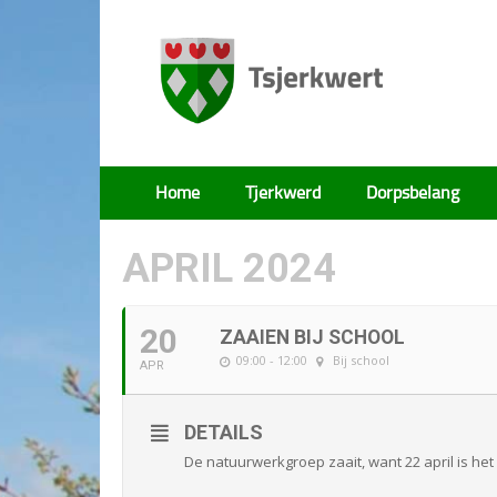
Tsjerkwert
Home
Tjerkwerd
Dorpsbelang
APRIL 2024
20
ZAAIEN BIJ SCHOOL
09:00 - 12:00
Bij school
APR
DETAILS
De natuurwerkgroep zaait, want 22 april is het