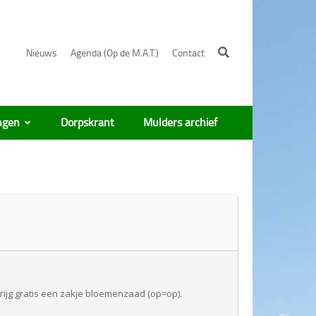
Nieuws
Agenda (Op de M.A.T.)
Contact
ngen
Dorpskrant
Mulders archief
krijg gratis een zakje bloemenzaad (op=op).