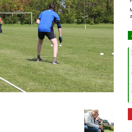
P
M
z