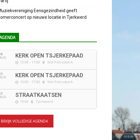
artij
uziekvereniging Eensgezindheid geeft
omerconcert op nieuwe locatie in Tjerkwerd
AGENDA
08
KERK OPEN TSJERKEPAAD
AUG
13:00 - 17:00
Sint Petruskerk
15
KERK OPEN TSJERKEPAAD
AUG
13:00 - 17:00
Sint Petruskerk
15
STRAATKAATSEN
AUG
13:00
Tjerkwerd
BEKIJK VOLLEDIGE AGENDA