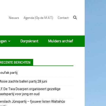
Nieuws
Agenda (Op de M.A.T.)
Contact
ngen
Dorpskrant
Mulders archief
RECENTE BERICHTEN
oufak partij
ooie zachte ballen partij 28 juni
.F. De Twa Doarpen organiseert gezellige
aatspartij voor jong en oud
erslach Jûnspartij – fjouwer listen Waltahûs