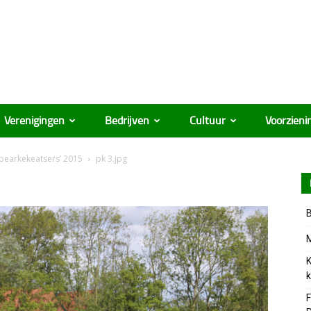
Verenigingen
Bedrijven
Cultuur
Voorzieni
pearkekeatsers’ 2015
pk 3.jpg
B
M
K
k
F