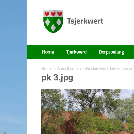
Tsjerkwert
Home
Tjerkwerd
Dorpsbelang
Home
Anna IJdema en Bert-Jan Ouderkerken beste ‘
pk 3.jpg