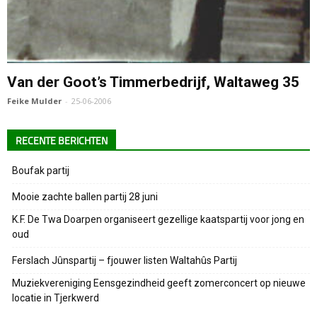
Van der Goot’s Timmerbedrijf, Waltaweg 35
Feike Mulder
-
25-06-2006
RECENTE BERICHTEN
Boufak partij
Mooie zachte ballen partij 28 juni
K.F. De Twa Doarpen organiseert gezellige kaatspartij voor jong en
oud
Ferslach Jûnspartij – fjouwer listen Waltahûs Partij
Muziekvereniging Eensgezindheid geeft zomerconcert op nieuwe
locatie in Tjerkwerd