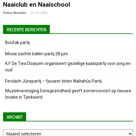
Naaiclub en Naaischool
Feike Mulder
-
09-06-2006
RECENTE BERICHTEN
Boufak partij
Mooie zachte ballen partij 28 juni
K.F. De Twa Doarpen organiseert gezellige kaatspartij voor jong en
oud
Ferslach Jûnspartij – fjouwer listen Waltahûs Partij
Muziekvereniging Eensgezindheid geeft zomerconcert op nieuwe
locatie in Tjerkwerd
ARCHIEF
Archief