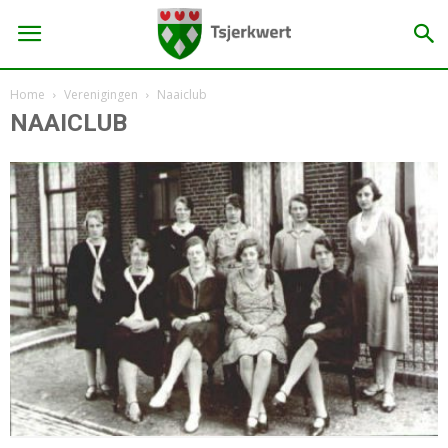
Home
Verenigingen
Naaiclub
NAAICLUB