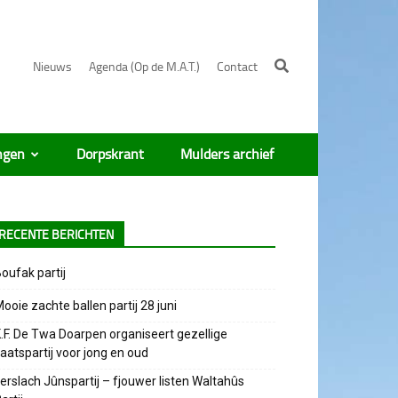
Nieuws
Agenda (Op de M.A.T.)
Contact
ngen
Dorpskrant
Mulders archief
RECENTE BERICHTEN
oufak partij
ooie zachte ballen partij 28 juni
.F. De Twa Doarpen organiseert gezellige
aatspartij voor jong en oud
erslach Jûnspartij – fjouwer listen Waltahûs