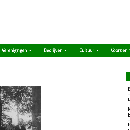
Verenigingen
Bedrijven
Cultuur
Voorzieni
B
M
K
k
F