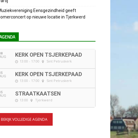
artij
uziekvereniging Eensgezindheid geeft
omerconcert op nieuwe locatie in Tjerkwerd
AGENDA
08
KERK OPEN TSJERKEPAAD
AUG
13:00 - 17:00
Sint Petruskerk
15
KERK OPEN TSJERKEPAAD
AUG
13:00 - 17:00
Sint Petruskerk
15
STRAATKAATSEN
AUG
13:00
Tjerkwerd
BEKIJK VOLLEDIGE AGENDA