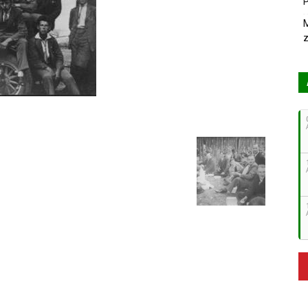
P
M
z