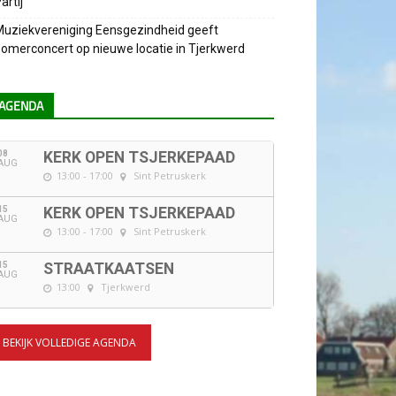
artij
uziekvereniging Eensgezindheid geeft
omerconcert op nieuwe locatie in Tjerkwerd
AGENDA
08
KERK OPEN TSJERKEPAAD
AUG
13:00 - 17:00
Sint Petruskerk
15
KERK OPEN TSJERKEPAAD
AUG
13:00 - 17:00
Sint Petruskerk
15
STRAATKAATSEN
AUG
13:00
Tjerkwerd
BEKIJK VOLLEDIGE AGENDA