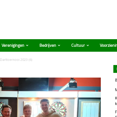
Verenigingen
Bedrijven
Cultuur
Voorzieni
Darttoernooi 2023 (6)
B
M
K
k
F