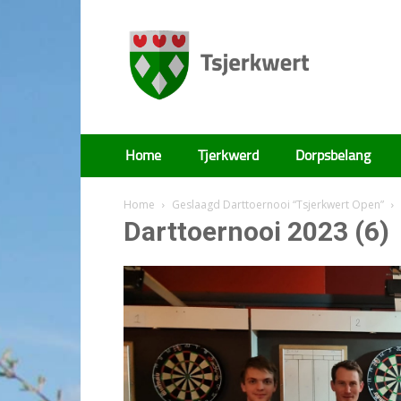
Tsjerkwert
Home
Tjerkwerd
Dorpsbelang
Home
Geslaagd Darttoernooi “Tsjerkwert Open”
Darttoernooi 2023 (6)