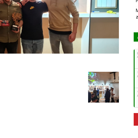
P
M
z