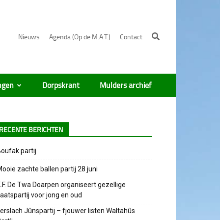
Nieuws
Agenda (Op de M.A.T.)
Contact
ngen
Dorpskrant
Mulders archief
RECENTE BERICHTEN
oufak partij
ooie zachte ballen partij 28 juni
.F. De Twa Doarpen organiseert gezellige
aatspartij voor jong en oud
erslach Jûnspartij – fjouwer listen Waltahûs