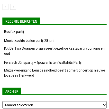
RECENTE BERICHTEN
Boufak partij
Mooie zachte ballen partij 28 juni
K.F. De Twa Doarpen organiseert gezellige kaatspartij voor jong en
oud
Ferslach Jûnspartij – fjouwer listen Waltahûs Partij
Muziekvereniging Eensgezindheid geeft zomerconcert op nieuwe
locatie in Tjerkwerd
ARCHIEF
Archief