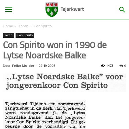
Home
Koren
Con Spirito
Koren
Con Spirito
Con Spirito won in 1990 de
Lytse Noardske Balke
Door
Feike Mulder
-
29-10-2006
1473
0