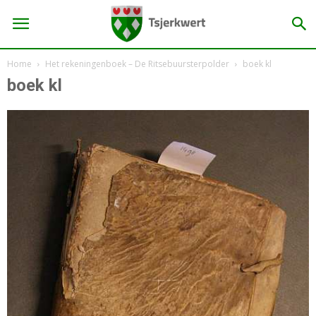
Home
Het rekeningenboek – De Ritsebuursterpolder
boek kl
boek kl