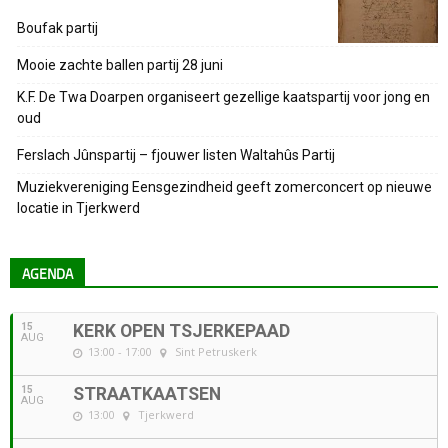
Boufak partij
Mooie zachte ballen partij 28 juni
K.F. De Twa Doarpen organiseert gezellige kaatspartij voor jong en
oud
Ferslach Jûnspartij – fjouwer listen Waltahûs Partij
Muziekvereniging Eensgezindheid geeft zomerconcert op nieuwe
locatie in Tjerkwerd
AGENDA
15
KERK OPEN TSJERKEPAAD
AUG
13:00 - 17:00
Sint Petruskerk
15
STRAATKAATSEN
AUG
13:00
Tjerkwerd