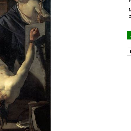
P
M
z
Ar