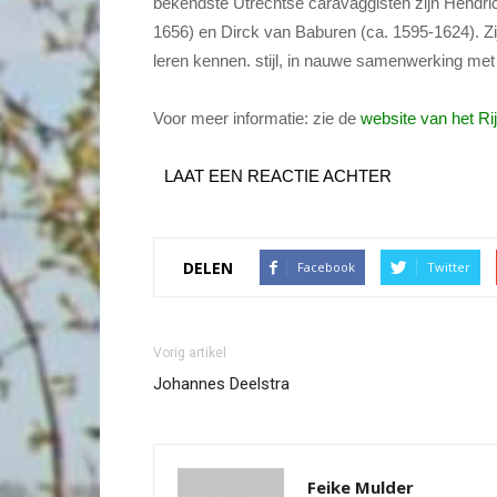
bekendste Utrechtse caravaggisten zijn Hendri
1656) en Dirck van Baburen (ca. 1595-1624). Zi
leren kennen.
stijl, in nauwe samenwerking met 
Voor meer informatie: zie de
website van het 
LAAT EEN REACTIE ACHTER
DELEN
Facebook
Twitter
Vorig artikel
Johannes Deelstra
Feike Mulder