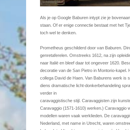
Als je op Google Baburen intypt zie je bovenaan 
staan. Of er enige connectie bestaat met het T
toch wel te denken.
Prometheus geschilderd door van Baburen.
Dir
genretaferelen. Omstreeks 1612, na zijn opleidin
naar Italië en bleef daar tot ongeveer 1620. 
decoratie van de San Pietro in Montorio-kapel. 
collega David de Haen. Van Baburens werk is st
diens dramatische licht-donkerbehandeling spra
verder in
caravaggistische
stijl.
Caravaggisten zijn kunsten
Caravaggio (1571-1610) werken.) Caravaggio we
modellen waren vaak werklieden. De caravaggis
Nederland, met name in Utrecht, waren omstreek