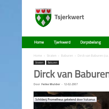
Tsjerkwert
Home
Tjerkwerd
Dorpsbelang
Home
Straten
Baburen
Dirck van Baburen (ca.
Straten
Baburen
Dirck van Babure
Door
Feike Mulder
-
12-02-2007