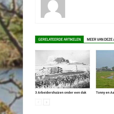
GERELATEERDE ARTIKELEN
MEER VAN DEZE
3 Arbeidershuizen onder een dak
Tonny en Aa