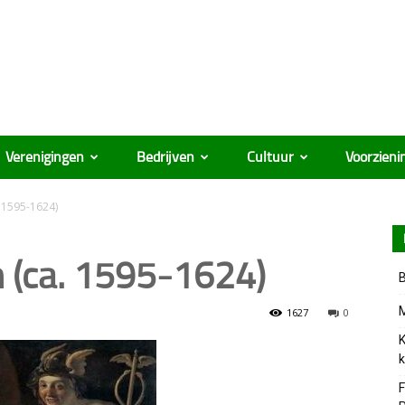
Verenigingen
Bedrijven
Cultuur
Voorzieni
 1595-1624)
n (ca. 1595-1624)
B
M
1627
0
K
k
F