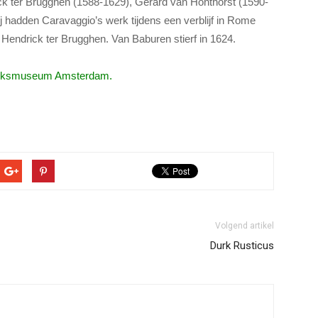
ck ter Brugghen (1588-1629), Gerard van Honthorst (1590-
j hadden Caravaggio’s werk tijdens een verblijf in Rome
Hendrick ter Brugghen. Van Baburen stierf in 1624.
Rijksmuseum Amsterdam.
Volgend artikel
Durk Rusticus