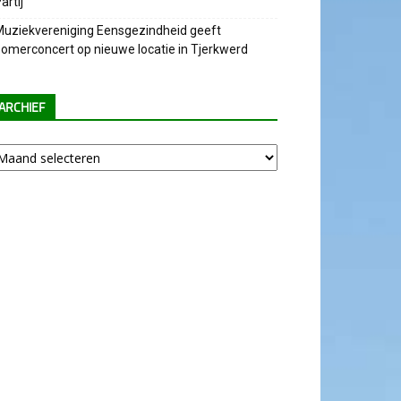
artij
uziekvereniging Eensgezindheid geeft
omerconcert op nieuwe locatie in Tjerkwerd
ARCHIEF
chief