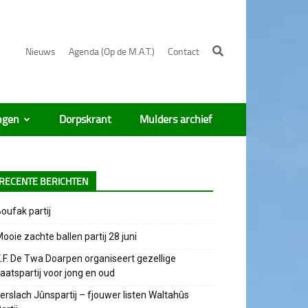
Nieuws
Agenda (Op de M.A.T.)
Contact
ngen
Dorpskrant
Mulders archief
RECENTE BERICHTEN
oufak partij
ooie zachte ballen partij 28 juni
.F. De Twa Doarpen organiseert gezellige
aatspartij voor jong en oud
erslach Jûnspartij – fjouwer listen Waltahûs