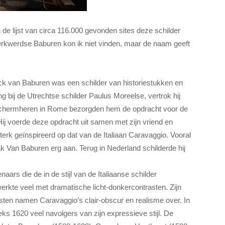
de lijst van circa 116.000
gevonden sites deze schilder
jerkwerdse Baburen kon ik niet vinden, maar de naam geeft
ck van Baburen was een schilder van historiestukken en
g bij de Utrechtse schilder Paulus Moreelse, vertrok hij
Beschermheren in Rome bezorgden hem de opdracht voor de
Hij voerde deze opdracht uit samen met zijn vriend en
erk geïnspireerd op dat van de Italiaan Caravaggio. Vooral
k Van Baburen erg aan. Terug in Nederland schilderde hij
aars die de in de stijl van de Italiaanse schilder
rkte veel met dramatische licht-donkercontrasten. Zijn
ten namen Caravaggio’s clair-obscur en realisme over. In
s 1620 veel navolgers van zijn expressieve stijl. De