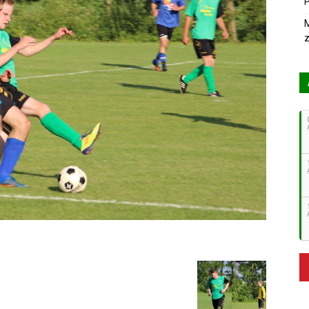
P
M
z