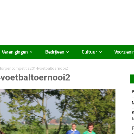
Verenigingen
Bedrijven
Cultuur
Voorzieni
dorpencompetitie2014voetbaltoernooi2
voetbaltoernooi2
B
M
K
k
F