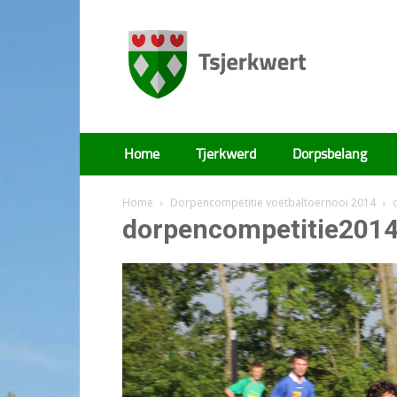
Tsjerkwert
Home
Tjerkwerd
Dorpsbelang
Home
Dorpencompetitie voetbaltoernooi 2014
dorpencompetitie2014