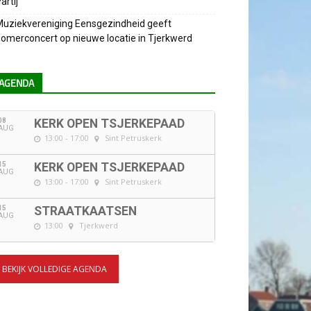
artij
uziekvereniging Eensgezindheid geeft
omerconcert op nieuwe locatie in Tjerkwerd
AGENDA
08
KERK OPEN TSJERKEPAAD
AUG
13:00 - 17:00
Sint Petruskerk
15
KERK OPEN TSJERKEPAAD
AUG
13:00 - 17:00
Sint Petruskerk
15
STRAATKAATSEN
AUG
13:00
Tjerkwerd
BEKIJK VOLLEDIGE AGENDA