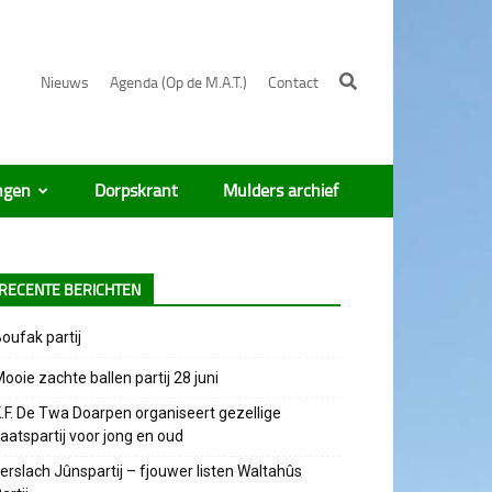
Nieuws
Agenda (Op de M.A.T.)
Contact
ngen
Dorpskrant
Mulders archief
RECENTE BERICHTEN
oufak partij
ooie zachte ballen partij 28 juni
.F. De Twa Doarpen organiseert gezellige
aatspartij voor jong en oud
erslach Jûnspartij – fjouwer listen Waltahûs