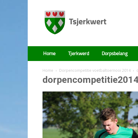
Tsjerkwert
Home
Tjerkwerd
Dorpsbelang
Home
Dorpencompetitie voetbaltoernooi 2014
dorpencompetitie2014