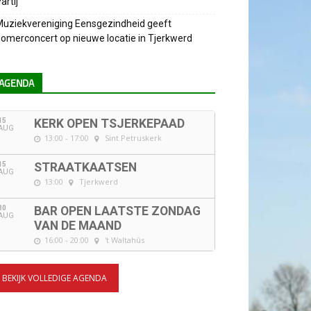
artij
uziekvereniging Eensgezindheid geeft
omerconcert op nieuwe locatie in Tjerkwerd
AGENDA
15
KERK OPEN TSJERKEPAAD
AUG
13:00 - 17:00
Sint Petruskerk
15
STRAATKAATSEN
AUG
13:00
Tjerkwerd
30
BAR OPEN LAATSTE ZONDAG
AUG
VAN DE MAAND
16:00 - 20:00
't Waltahûs
BEKIJK VOLLEDIGE AGENDA