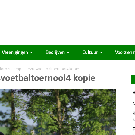
Verenigingen
Bedrijven
Cultuur
Voorzieni
dorpencompetitie2014voetbaltoernooi4 kopie
voetbaltoernooi4 kopie
B
M
K
k
F