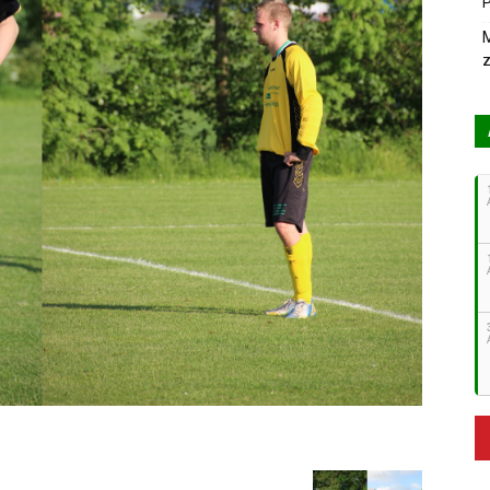
P
M
z