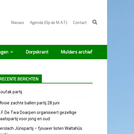
Nieuws
Agenda (Op de M.A.T.)
Contact
ngen
Dorpskrant
Mulders archief
RECENTE BERICHTEN
oufak partij
ooie zachte ballen partij 28 juni
.F. De Twa Doarpen organiseert gezellige
aatspartij voor jong en oud
erslach Jûnspartij – fjouwer listen Waltahûs