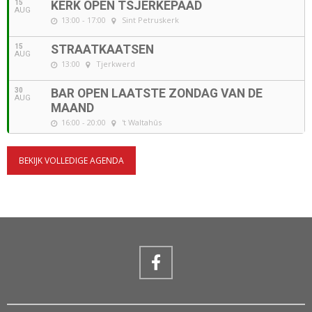
15
KERK OPEN TSJERKEPAAD
AUG
13:00 - 17:00
Sint Petruskerk
15
STRAATKAATSEN
AUG
13:00
Tjerkwerd
30
BAR OPEN LAATSTE ZONDAG VAN DE
AUG
MAAND
16:00 - 20:00
't Waltahûs
BEKIJK VOLLEDIGE AGENDA