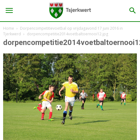
Home
Dorpencompetitievoetbal op vrijdagavond 17 juni 2016 in
Tjerkwerd
dorpencompetitie2014voetbaltoernooi12.jpg
dorpencompetitie2014voetbaltoernooi1