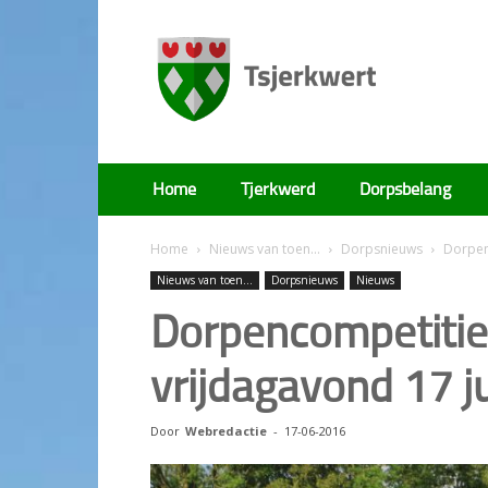
Tsjerkwert
Home
Tjerkwerd
Dorpsbelang
Home
Nieuws van toen...
Dorpsnieuws
Dorpen
Nieuws van toen...
Dorpsnieuws
Nieuws
Dorpencompetitie
vrijdagavond 17 j
Door
Webredactie
-
17-06-2016