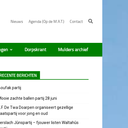
Nieuws
Agenda (Op de M.A.T.)
Contact
ngen
Dorpskrant
Mulders archief
RECENTE BERICHTEN
oufak partij
ooie zachte ballen partij 28 juni
.F. De Twa Doarpen organiseert gezellige
aatspartij voor jong en oud
erslach Jûnspartij – fjouwer listen Waltahûs