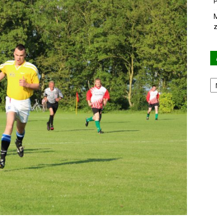
P
M
z
Ar