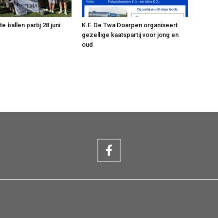
 ballen partij 28 juni
K.F. De Twa Doarpen organiseert
gezellige kaatspartij voor jong en
oud