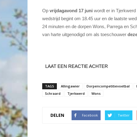
Op
vrijdagavond 17 juni
wordt er in Tjerkwerd
wedstrijd begint om 18.45 uur en de laatste wed
24 minuten en de dorpen Wons, Parrega en Sch
van harte uitgenodigd om als toeschouwer
dez
LAAT EEN REACTIE ACHTER
TAGS
Allingawier
Dorpencompetitievoetbal
Schraard
Tjerkwerd
Wons
DELEN
Facebook
Twitter