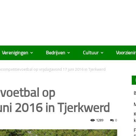
Verenigingen
Bedrijven
Cultuur
Voorzieni
competitievoetbal op vrijdagavond 17 juni 2016 in Tjerkwerd
voetbal op
B
uni 2016 in Tjerkwerd
M
K
1289
0
k
F