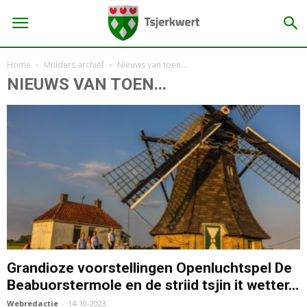
Home
Mulders archief
Nieuws van toen...
NIEUWS VAN TOEN...
Grandioze voorstellingen Openluchtspel De
Beabuorstermole en de striid tsjin it wetter…
Webredactie
-
14-10-2023