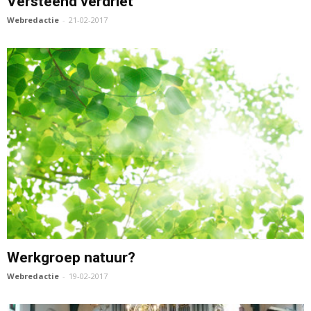
Versteend verdriet
Webredactie
-
21-02-2017
Werkgroep natuur?
Webredactie
-
19-02-2017