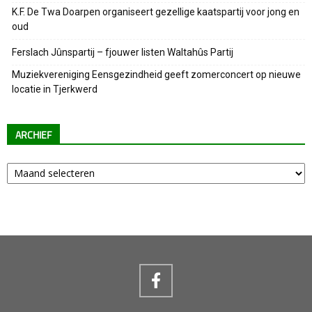
K.F. De Twa Doarpen organiseert gezellige kaatspartij voor jong en
oud
Ferslach Jûnspartij – fjouwer listen Waltahûs Partij
Muziekvereniging Eensgezindheid geeft zomerconcert op nieuwe
locatie in Tjerkwerd
ARCHIEF
Archief