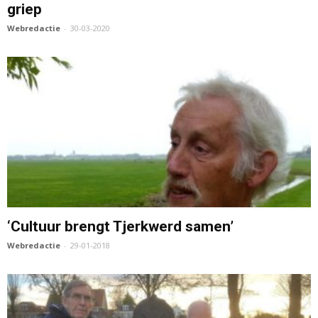
griep
Webredactie
-
30-03-2020
‘Cultuur brengt Tjerkwerd samen’
Webredactie
-
29-01-2018