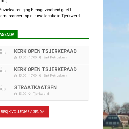
artij
uziekvereniging Eensgezindheid geeft
omerconcert op nieuwe locatie in Tjerkwerd
AGENDA
08
KERK OPEN TSJERKEPAAD
AUG
13:00 - 17:00
Sint Petruskerk
15
KERK OPEN TSJERKEPAAD
AUG
13:00 - 17:00
Sint Petruskerk
15
STRAATKAATSEN
AUG
13:00
Tjerkwerd
BEKIJK VOLLEDIGE AGENDA