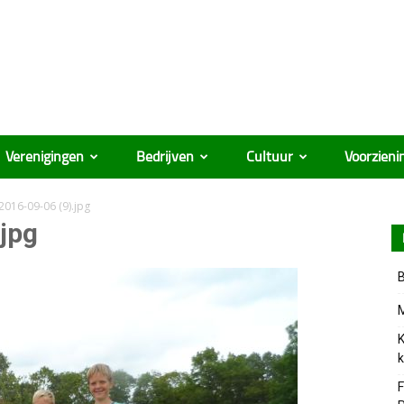
Verenigingen
Bedrijven
Cultuur
Voorzieni
2016-09-06 (9).jpg
jpg
B
M
K
k
F