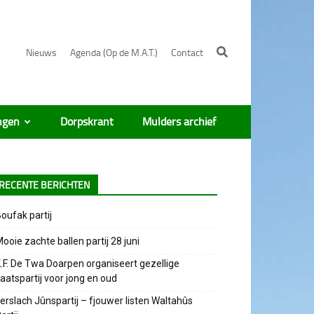
Nieuws
Agenda (Op de M.A.T.)
Contact
ngen
Dorpskrant
Mulders archief
RECENTE BERICHTEN
oufak partij
ooie zachte ballen partij 28 juni
.F. De Twa Doarpen organiseert gezellige
aatspartij voor jong en oud
erslach Jûnspartij – fjouwer listen Waltahûs