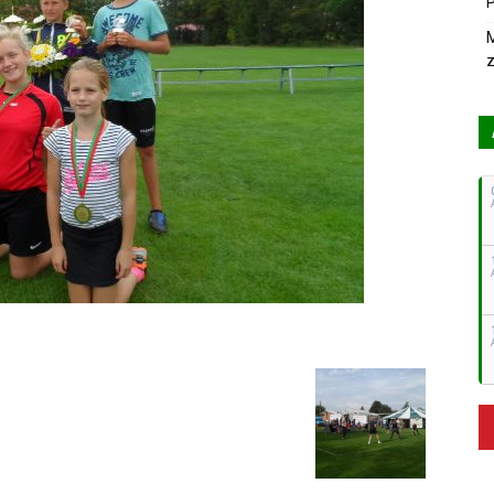
P
M
z