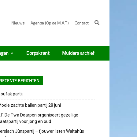
Nieuws
Agenda (Op de M.A.T.)
Contact
ngen
Dorpskrant
Mulders archief
RECENTE BERICHTEN
oufak partij
ooie zachte ballen partij 28 juni
.F. De Twa Doarpen organiseert gezellige
aatspartij voor jong en oud
erslach Jûnspartij – fjouwer listen Waltahûs