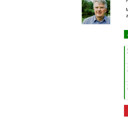
P
M
z