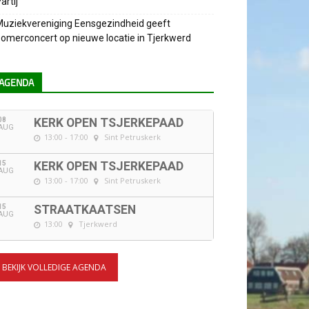
artij
uziekvereniging Eensgezindheid geeft
omerconcert op nieuwe locatie in Tjerkwerd
AGENDA
08
KERK OPEN TSJERKEPAAD
AUG
13:00 - 17:00
Sint Petruskerk
15
KERK OPEN TSJERKEPAAD
AUG
13:00 - 17:00
Sint Petruskerk
15
STRAATKAATSEN
AUG
13:00
Tjerkwerd
BEKIJK VOLLEDIGE AGENDA