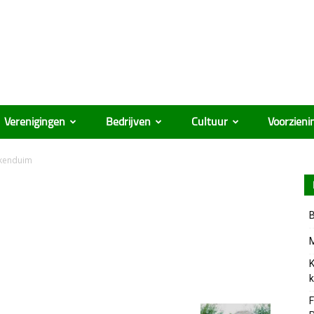
Verenigingen
Bedrijven
Cultuur
Voorzieni
kenduim
B
M
K
k
F