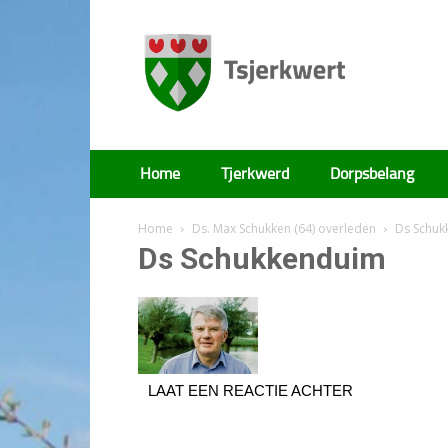
Tsjerkwert
Home
Tjerkwerd
Dorpsbelang
Home
Ds. Max Schukken (64) overleden
Ds Schuk
Ds Schukkenduim
LAAT EEN REACTIE ACHTER