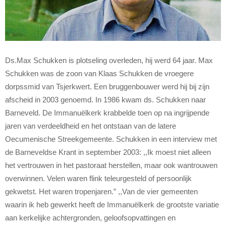
Ds.Max Schukken is plotseling overleden, hij werd 64 jaar. Max
Schukken was de zoon van Klaas Schukken de vroegere
dorpssmid van Tsjerkwert. Een bruggenbouwer werd hij bij zijn
afscheid in 2003 genoemd. In 1986 kwam ds. Schukken naar
Barneveld. De Immanuëlkerk krabbelde toen op na ingrijpende
jaren van verdeeldheid en het ontstaan van de latere
Oecumenische Streekgemeente. Schukken in een interview met
de Barneveldse Krant in september 2003: ,,Ik moest niet alleen
het vertrouwen in het pastoraat herstellen, maar ook wantrouwen
overwinnen. Velen waren flink teleurgesteld of persoonlijk
gekwetst. Het waren tropenjaren.” ,,Van de vier gemeenten
waarin ik heb gewerkt heeft de Immanuëlkerk de grootste variatie
aan kerkelijke achtergronden, geloofsopvattingen en