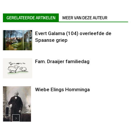
GERELATEERDE ARTIKELEN
MEER VAN DEZE AUTEUR
Evert Galama (104) overleefde de
Spaanse griep
Fam. Draaijer familiedag
Wiebe Elings Homminga