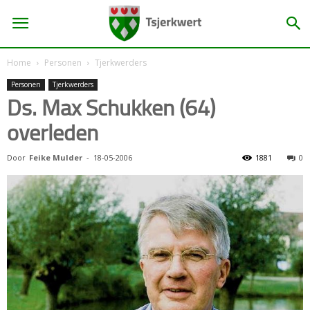
Home
Personen
Tjerkwerders
Personen
Tjerkwerders
Ds. Max Schukken (64)
overleden
Door
Feike Mulder
-
18-05-2006
1881
0