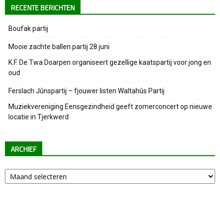
RECENTE BERICHTEN
Boufak partij
Mooie zachte ballen partij 28 juni
K.F. De Twa Doarpen organiseert gezellige kaatspartij voor jong en
oud
Ferslach Jûnspartij – fjouwer listen Waltahûs Partij
Muziekvereniging Eensgezindheid geeft zomerconcert op nieuwe
locatie in Tjerkwerd
ARCHIEF
Archief