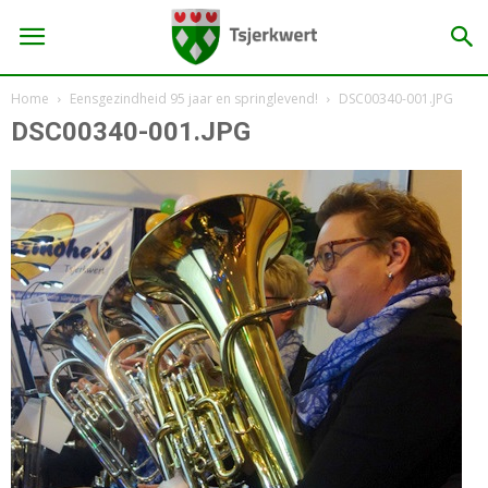
Home
Eensgezindheid 95 jaar en springlevend!
DSC00340-001.JPG
DSC00340-001.JPG