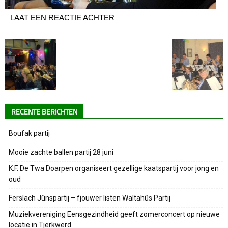
LAAT EEN REACTIE ACHTER
RECENTE BERICHTEN
Boufak partij
Mooie zachte ballen partij 28 juni
K.F. De Twa Doarpen organiseert gezellige kaatspartij voor jong en
oud
Ferslach Jûnspartij – fjouwer listen Waltahûs Partij
Muziekvereniging Eensgezindheid geeft zomerconcert op nieuwe
locatie in Tjerkwerd