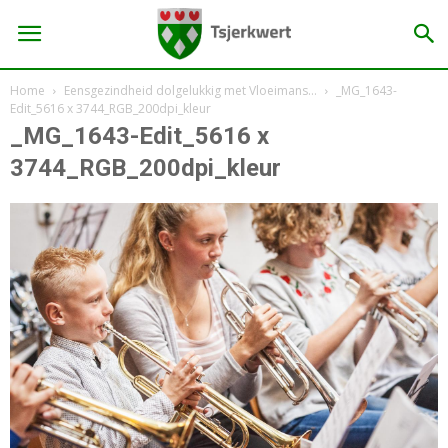
Home
Eensgezindheid dolgelukkig met Vloeimans…
_MG_1643-
Edit_5616 x 3744_RGB_200dpi_kleur
_MG_1643-Edit_5616 x
3744_RGB_200dpi_kleur