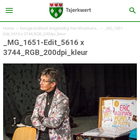
Home
Eensgezindheid dolgelukkig met Vloeimans…
_MG_1651-
Edit_5616 x 3744_RGB_200dpi_kleur
_MG_1651-Edit_5616 x
3744_RGB_200dpi_kleur