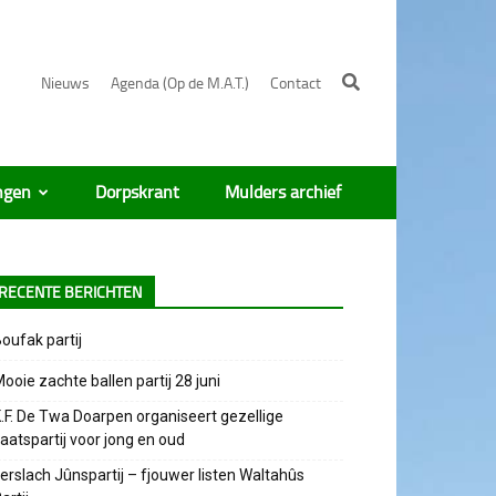
Nieuws
Agenda (Op de M.A.T.)
Contact
ngen
Dorpskrant
Mulders archief
RECENTE BERICHTEN
oufak partij
ooie zachte ballen partij 28 juni
.F. De Twa Doarpen organiseert gezellige
aatspartij voor jong en oud
erslach Jûnspartij – fjouwer listen Waltahûs