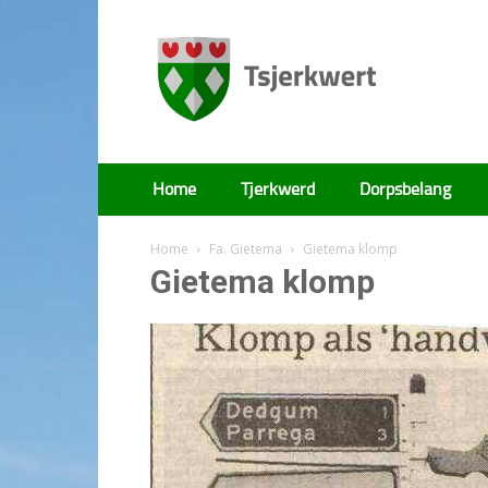
Tsjerkwert
Home
Tjerkwerd
Dorpsbelang
Home
Fa. Gietema
Gietema klomp
Gietema klomp