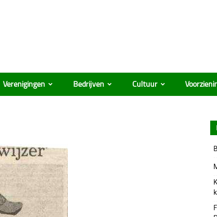
Verenigingen
Bedrijven
Cultuur
Voorzieni
B
M
K
k
F