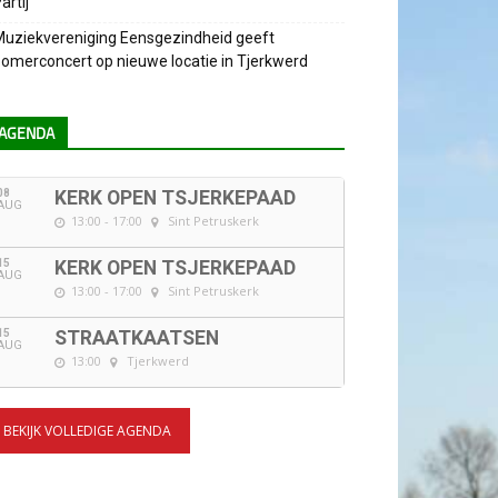
artij
uziekvereniging Eensgezindheid geeft
omerconcert op nieuwe locatie in Tjerkwerd
AGENDA
08
KERK OPEN TSJERKEPAAD
AUG
13:00 - 17:00
Sint Petruskerk
15
KERK OPEN TSJERKEPAAD
AUG
13:00 - 17:00
Sint Petruskerk
15
STRAATKAATSEN
AUG
13:00
Tjerkwerd
BEKIJK VOLLEDIGE AGENDA