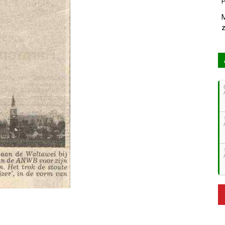
P
M
z