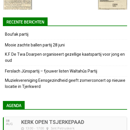
RECENTE BERICHTEN
Boufak partij
Mooie zachte ballen partij 28 juni
K.F. De Twa Doarpen organiseert gezellige kaatspartij voor jong en
oud
Ferslach Jûnspartij – fjouwer listen Waltahûs Partij
Muziekvereniging Eensgezindheid geeft zomerconcert op nieuwe
locatie in Tjerkwerd
AGENDA
08
KERK OPEN TSJERKEPAAD
AUG
13:00 - 17:00
Sint Petruskerk