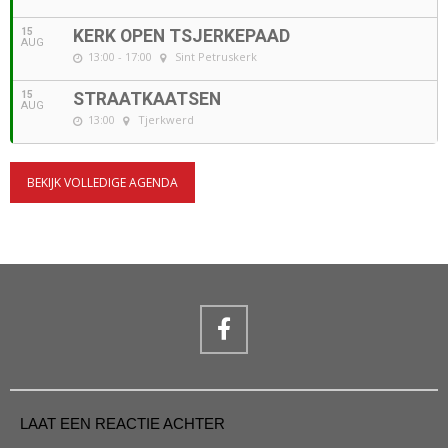
15
KERK OPEN TSJERKEPAAD
AUG
13:00 - 17:00
Sint Petruskerk
15
STRAATKAATSEN
AUG
13:00
Tjerkwerd
BEKIJK VOLLEDIGE AGENDA
LAAT EEN REACTIE ACHTER