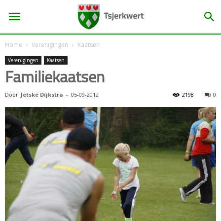
Home
Verenigingen
Kaatsen
Verenigingen
Kaatsen
Familiekaatsen
Door
Jetske Dijkstra
-
05-09-2012
2198
0