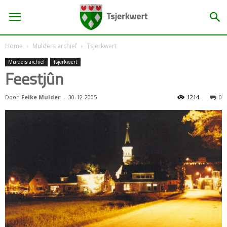
Home
Mulders archief
Tsjerkwert
Mulders archief
Tsjerkwert
Feestjûn
Door
Feike Mulder
-
30-12-2005
1214
0