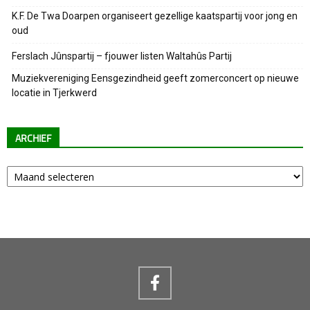
K.F. De Twa Doarpen organiseert gezellige kaatspartij voor jong en
oud
Ferslach Jûnspartij – fjouwer listen Waltahûs Partij
Muziekvereniging Eensgezindheid geeft zomerconcert op nieuwe
locatie in Tjerkwerd
ARCHIEF
Archief