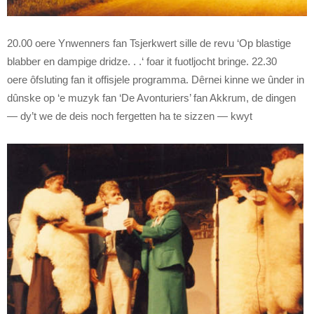
20.00 oere Ynwenners fan Tsjerkwert sille de revu ‘Op blastige
blabber en dampige dridze. . .‘ foar it fuotljocht bringe. 22.30
oere ôfsluting fan it offisjele programma. Dêrnei kinne we ûnder in
dûnske op ‘e muzyk fan ‘De Avonturiers’ fan Akkrum, de dingen
— dy’t we de deis noch fergetten ha te sizzen — kwyt