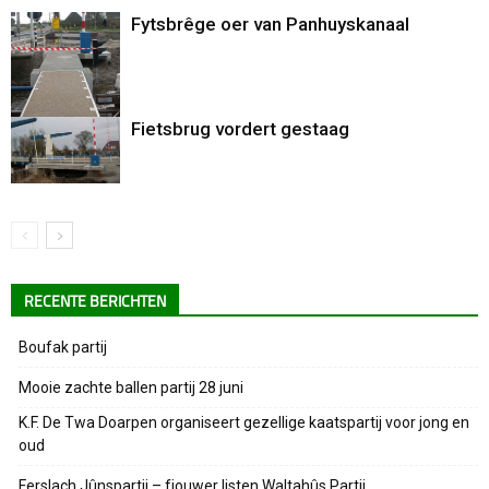
Fytsbrêge oer van Panhuyskanaal
Fietsbrug vordert gestaag
RECENTE BERICHTEN
Boufak partij
Mooie zachte ballen partij 28 juni
K.F. De Twa Doarpen organiseert gezellige kaatspartij voor jong en
oud
Ferslach Jûnspartij – fjouwer listen Waltahûs Partij