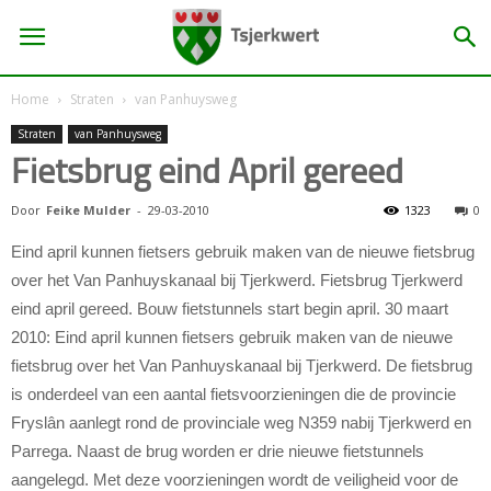
Home
Straten
van Panhuysweg
Straten
van Panhuysweg
Fietsbrug eind April gereed
Door
Feike Mulder
-
29-03-2010
1323
0
Eind april kunnen fietsers gebruik maken van de nieuwe fietsbrug
over het Van Panhuyskanaal bij Tjerkwerd. Fietsbrug Tjerkwerd
eind april gereed. Bouw fietstunnels start begin april.
30 maart
2010:
Eind april kunnen fietsers gebruik maken van de nieuwe
fietsbrug over het Van Panhuyskanaal bij Tjerkwerd. De fietsbrug
is onderdeel van een aantal fietsvoorzieningen die de provincie
Fryslân aanlegt rond de provinciale weg N359 nabij Tjerkwerd en
Parrega. Naast de brug worden er drie nieuwe fietstunnels
aangelegd. Met deze voorzieningen wordt de veiligheid voor de