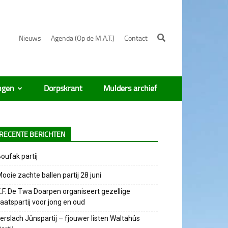
Nieuws
Agenda (Op de M.A.T.)
Contact
ngen
Dorpskrant
Mulders archief
RECENTE BERICHTEN
oufak partij
ooie zachte ballen partij 28 juni
.F. De Twa Doarpen organiseert gezellige
aatspartij voor jong en oud
erslach Jûnspartij – fjouwer listen Waltahûs