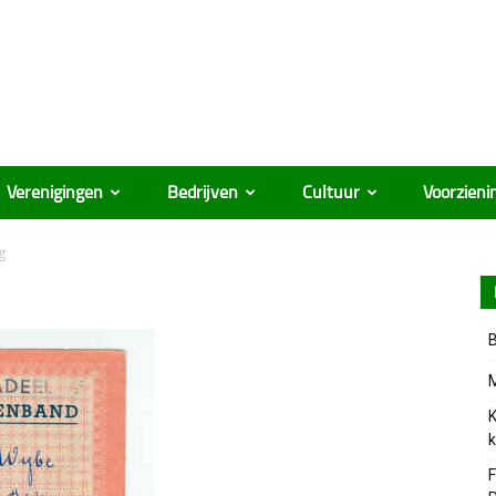
Verenigingen
Bedrijven
Cultuur
Voorzieni
g
B
M
K
k
F