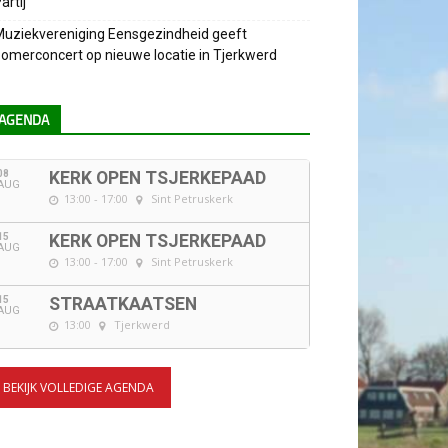
artij
uziekvereniging Eensgezindheid geeft
omerconcert op nieuwe locatie in Tjerkwerd
AGENDA
08
KERK OPEN TSJERKEPAAD
AUG
13:00 - 17:00
Sint Petruskerk
15
KERK OPEN TSJERKEPAAD
AUG
13:00 - 17:00
Sint Petruskerk
15
STRAATKAATSEN
AUG
13:00
Tjerkwerd
BEKIJK VOLLEDIGE AGENDA