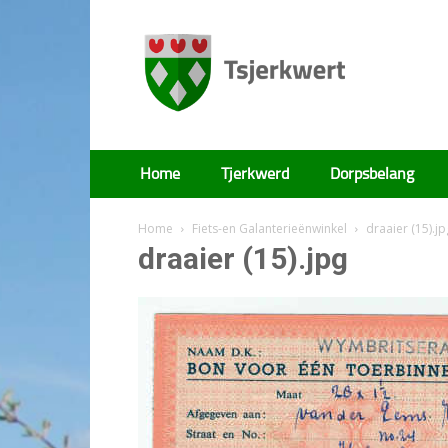
Tsjerkwert
Home
Tjerkwerd
Dorpsbelang
Home
Fiets-en Galanterieënwinkel
draaier (15).jp
draaier (15).jpg