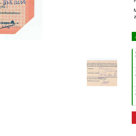
P
M
z