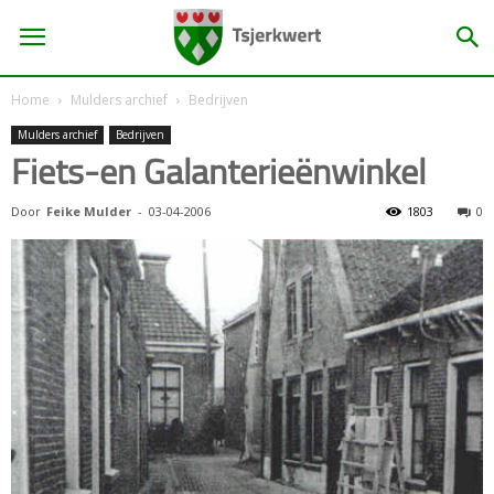
Home
Mulders archief
Bedrijven
Mulders archief
Bedrijven
Fiets-en Galanterieënwinkel
Door
Feike Mulder
-
03-04-2006
1803
0