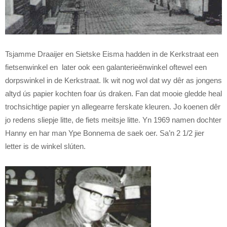
Tsjamme Draaijer en Sietske Eisma hadden in de Kerkstraat een
fietsenwinkel en later ook een galanterieënwinkel oftewel een
dorpswinkel in de Kerkstraat. Ik wit nog wol dat wy dêr as jongens
altyd ús papier kochten foar ús draken. Fan dat mooie gledde heal
trochsichtige papier yn allegearre ferskate kleuren. Jo koenen dêr
jo redens sliepje litte, de fiets meitsje litte. Yn 1969 namen dochter
Hanny en har man Ype Bonnema de saek oer. Sa’n 2 1/2 jier
letter is de winkel slúten.