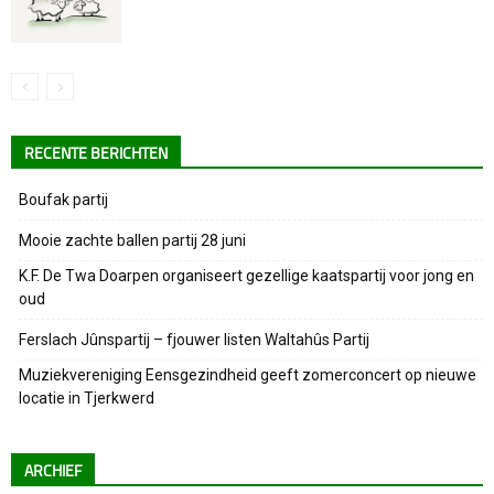
RECENTE BERICHTEN
Boufak partij
Mooie zachte ballen partij 28 juni
K.F. De Twa Doarpen organiseert gezellige kaatspartij voor jong en
oud
Ferslach Jûnspartij – fjouwer listen Waltahûs Partij
Muziekvereniging Eensgezindheid geeft zomerconcert op nieuwe
locatie in Tjerkwerd
ARCHIEF