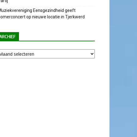
artij
uziekvereniging Eensgezindheid geeft
omerconcert op nieuwe locatie in Tjerkwerd
ARCHIEF
chief