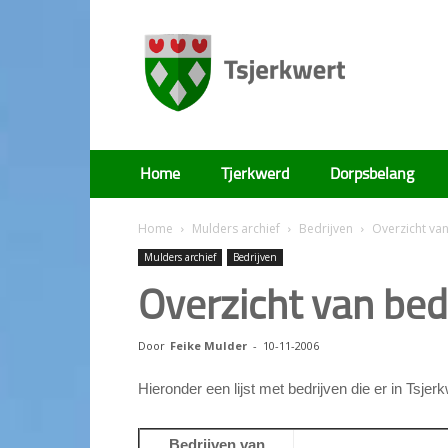
Tsjerkwert
Home
Tjerkwerd
Dorpsbelang
Home
Mulders archief
Bedrijven
Overzicht van
Mulders archief
Bedrijven
Overzicht van bed
Door
Feike Mulder
-
10-11-2006
Hieronder een lijst met bedrijven die er in Tsjerk
Bedrijven van