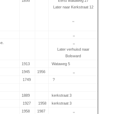
1895
Eerst waltaweg 27
Later naar Kerkstraat 12
,,
,,
e.
,,
Later verhuisd naar
Bolsward
1913
Wataweg 5
1945
1956
,,
1749
?
1889
kerkstraat 3
1927
1958
kerkstraat 3
1958
1987
,,