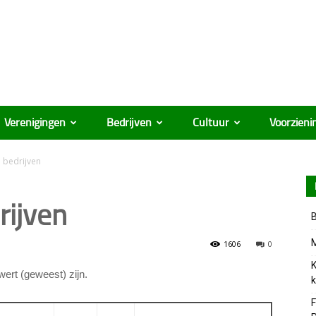
Verenigingen
Bedrijven
Cultuur
Voorzieni
 bedrijven
rijven
B
M
1606
0
K
wert (geweest) zijn.
k
F