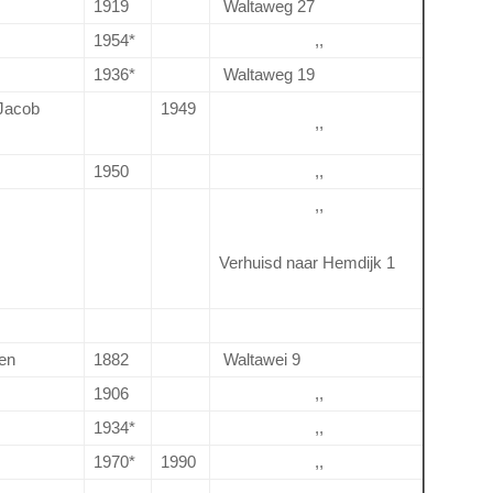
1919
Waltaweg 27
1954*
,,
1936*
Waltaweg 19
Jacob
1949
,,
1950
,,
,,
Verhuisd naar Hemdijk 1
ken
1882
Waltawei 9
1906
,,
1934*
,,
1970*
1990
,,