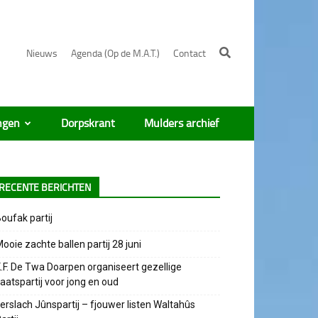
Nieuws
Agenda (Op de M.A.T.)
Contact
ngen
Dorpskrant
Mulders archief
RECENTE BERICHTEN
oufak partij
ooie zachte ballen partij 28 juni
.F. De Twa Doarpen organiseert gezellige
aatspartij voor jong en oud
erslach Jûnspartij – fjouwer listen Waltahûs