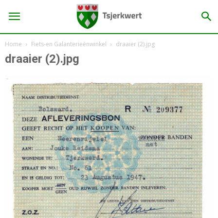
Home
Fiets-en Galanterieënwinkel
draaier (2).jpg
draaier (2).jpg