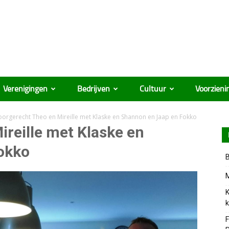
Verenigingen
Bedrijven
Cultuur
Voorzieni
oorgerecht Theo en Mireille met Klaske en Shannon en Jaap en Fokko
ireille met Klaske en
okko
B
M
K
k
F