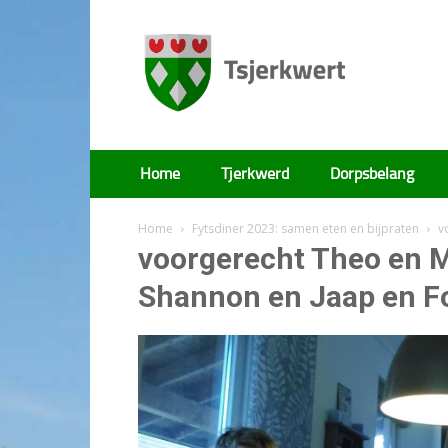
Tsjerkwert
Home
Tjerkwerd
Dorpsbelang
Home
Fytsdiner 2023: samen eten en bijpraten
v
voorgerecht Theo en M
Shannon en Jaap en F