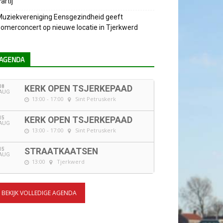
artij
uziekvereniging Eensgezindheid geeft
omerconcert op nieuwe locatie in Tjerkwerd
AGENDA
08
KERK OPEN TSJERKEPAAD
AUG
13:00 - 17:00
Sint Petruskerk
15
KERK OPEN TSJERKEPAAD
AUG
13:00 - 17:00
Sint Petruskerk
15
STRAATKAATSEN
AUG
13:00
Tjerkwerd
BEKIJK VOLLEDIGE AGENDA