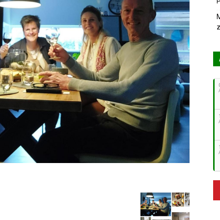
P
M
z