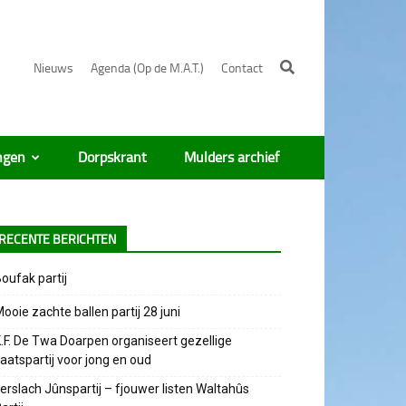
Nieuws
Agenda (Op de M.A.T.)
Contact
ngen
Dorpskrant
Mulders archief
RECENTE BERICHTEN
oufak partij
ooie zachte ballen partij 28 juni
.F. De Twa Doarpen organiseert gezellige
aatspartij voor jong en oud
erslach Jûnspartij – fjouwer listen Waltahûs