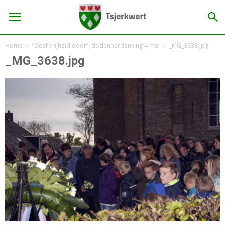
Home
“Geef vrijheid door”, dodenherdenking 4 mei
_MG_3638.jpg
_MG_3638.jpg