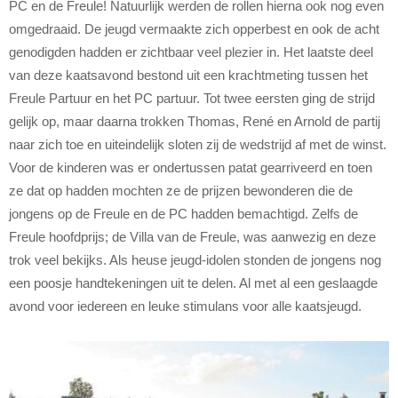
PC en de Freule! Natuurlijk werden de rollen hierna ook nog even
omgedraaid. De jeugd vermaakte zich opperbest en ook de acht
genodigden hadden er zichtbaar veel plezier in. Het laatste deel
van deze kaatsavond bestond uit een krachtmeting tussen het
Freule Partuur en het PC partuur. Tot twee eersten ging de strijd
gelijk op, maar daarna trokken Thomas, René en Arnold de partij
naar zich toe en uiteindelijk sloten zij de wedstrijd af met de winst.
Voor de kinderen was er ondertussen patat gearriveerd en toen
ze dat op hadden mochten ze de prijzen bewonderen die de
jongens op de Freule en de PC hadden bemachtigd. Zelfs de
Freule hoofdprijs; de Villa van de Freule, was aanwezig en deze
trok veel bekijks. Als heuse jeugd-idolen stonden de jongens nog
een poosje handtekeningen uit te delen. Al met al een geslaagde
avond voor iedereen en leuke stimulans voor alle kaatsjeugd.