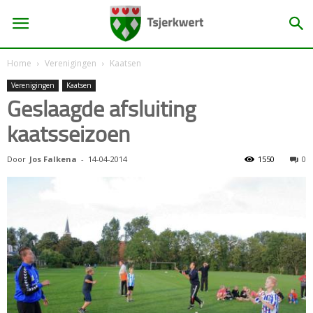
Home
Verenigingen
Kaatsen
Verenigingen
Kaatsen
Geslaagde afsluiting
kaatsseizoen
Door
Jos Falkena
-
14-04-2014
1550
0