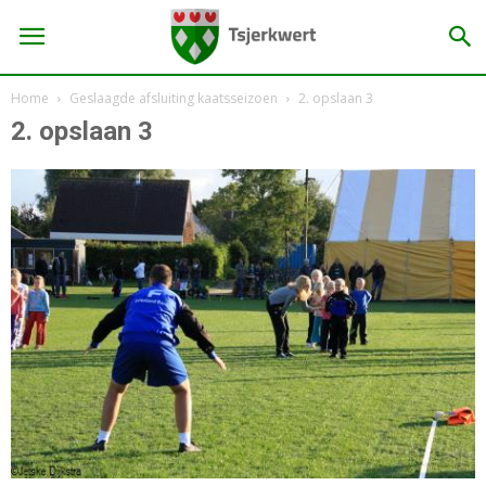
Home
Geslaagde afsluiting kaatsseizoen
2. opslaan 3
2. opslaan 3