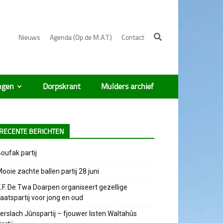
Nieuws
Agenda (Op de M.A.T.)
Contact
ngen
Dorpskrant
Mulders archief
RECENTE BERICHTEN
oufak partij
ooie zachte ballen partij 28 juni
.F. De Twa Doarpen organiseert gezellige
aatspartij voor jong en oud
erslach Jûnspartij – fjouwer listen Waltahûs