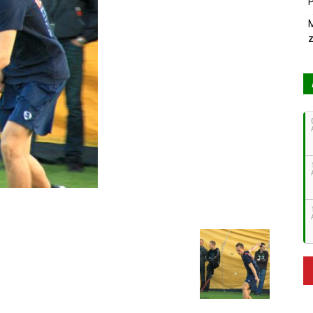
P
M
z