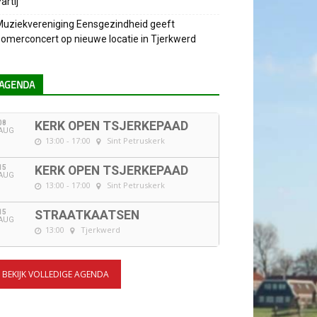
artij
uziekvereniging Eensgezindheid geeft
omerconcert op nieuwe locatie in Tjerkwerd
AGENDA
08
KERK OPEN TSJERKEPAAD
AUG
13:00 - 17:00
Sint Petruskerk
15
KERK OPEN TSJERKEPAAD
AUG
13:00 - 17:00
Sint Petruskerk
15
STRAATKAATSEN
AUG
13:00
Tjerkwerd
BEKIJK VOLLEDIGE AGENDA