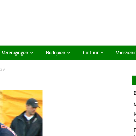
Verenigingen
Bedrijven
Cultuur
Voorzieni
 29
B
M
K
k
F