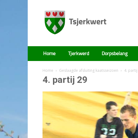
Tsjerkwert
Home
Tjerkwerd
Dorpsbelang
Home
Geslaagde afsluiting kaatsseizoen
4. partij
4. partij 29