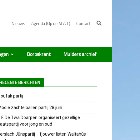
Nieuws
Agenda (Op de M.A.T.)
Contact
ngen
Dorpskrant
Mulders archief
RECENTE BERICHTEN
oufak partij
ooie zachte ballen partij 28 juni
.F. De Twa Doarpen organiseert gezellige
aatspartij voor jong en oud
erslach Jûnspartij – fjouwer listen Waltahûs