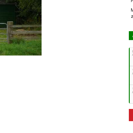
P
M
z