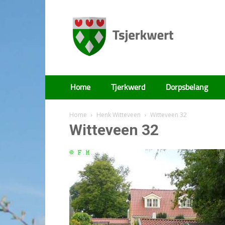
Tsjerkwert
Home
Tjerkwerd
Dorpsbelang
Home
Henk Witteveen
Witteveen 32
Witteveen 32