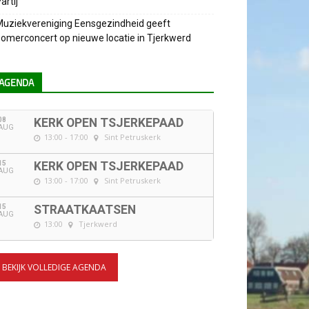
artij
uziekvereniging Eensgezindheid geeft
omerconcert op nieuwe locatie in Tjerkwerd
AGENDA
08
KERK OPEN TSJERKEPAAD
AUG
13:00 - 17:00
Sint Petruskerk
15
KERK OPEN TSJERKEPAAD
AUG
13:00 - 17:00
Sint Petruskerk
15
STRAATKAATSEN
AUG
13:00
Tjerkwerd
BEKIJK VOLLEDIGE AGENDA