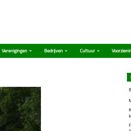
Verenigingen
Bedrijven
Cultuur
Voorzieni
B
M
K
k
F