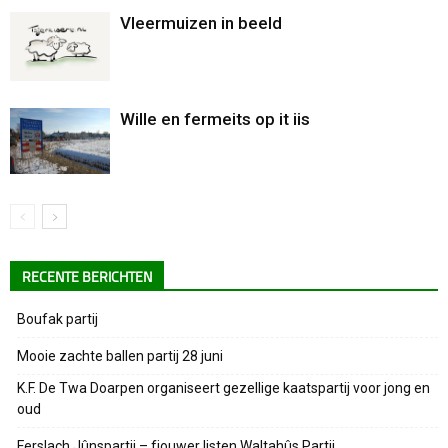
Vleermuizen in beeld
Wille en fermeits op it iis
RECENTE BERICHTEN
Boufak partij
Mooie zachte ballen partij 28 juni
K.F. De Twa Doarpen organiseert gezellige kaatspartij voor jong en
oud
Ferslach Jûnspartij – fjouwer listen Waltahûs Partij