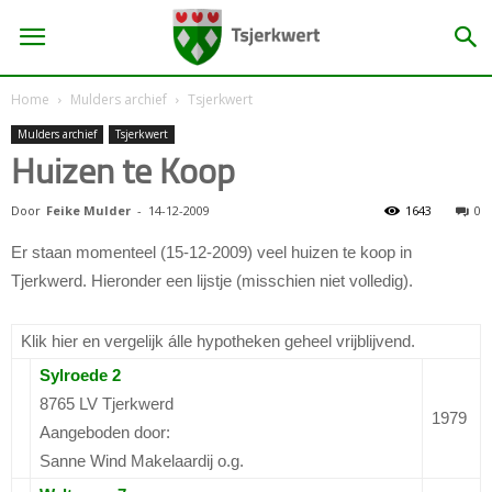
Home
Mulders archief
Tsjerkwert
Mulders archief
Tsjerkwert
Huizen te Koop
Door
Feike Mulder
-
14-12-2009
1643
0
Er staan momenteel (15-12-2009) veel huizen te koop in
Tjerkwerd. Hieronder een lijstje (misschien niet volledig).
Klik hier en vergelijk álle hypotheken geheel vrijblijvend.
Sylroede 2
8765 LV Tjerkwerd
1979
Aangeboden door:
Sanne Wind Makelaardij o.g.