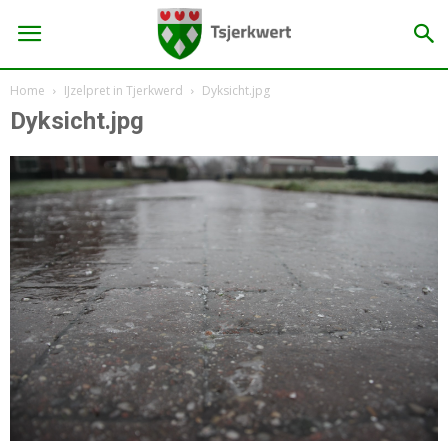
Home
IJzelpret in Tjerkwerd
Dyksicht.jpg
Dyksicht.jpg