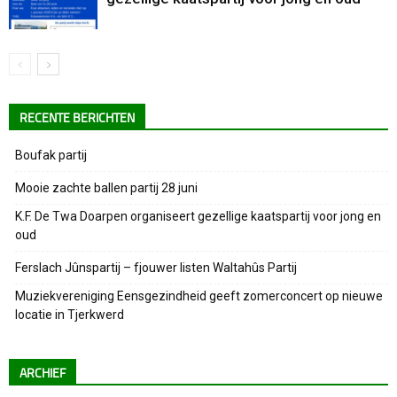
RECENTE BERICHTEN
Boufak partij
Mooie zachte ballen partij 28 juni
K.F. De Twa Doarpen organiseert gezellige kaatspartij voor jong en
oud
Ferslach Jûnspartij – fjouwer listen Waltahûs Partij
Muziekvereniging Eensgezindheid geeft zomerconcert op nieuwe
locatie in Tjerkwerd
ARCHIEF