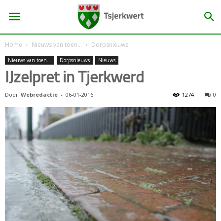
Home
Nieuws van toen...
Dorpsnieuws
Nieuws van toen...
Dorpsnieuws
Nieuws
IJzelpret in Tjerkwerd
Door
Webredactie
-
06-01-2016
1274
0