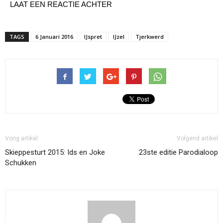
LAAT EEN REACTIE ACHTER
TAGS
6 Januari 2016
IJspret
IJzel
Tjerkwerd
Vorig artikel
Volgend artikel
Skieppesturt 2015: Ids en Joke
23ste editie Parodialoop
Schukken