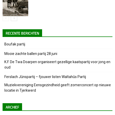
RECENTE BERICHTEN
Boufak partij
Mooie zachte ballen partij 28 juni
K.F. De Twa Doarpen organiseert gezellige kaatspartij voor jong en
oud
Ferslach Jûnspartij – fjouwer listen Waltahûs Partij
Muziekvereniging Eensgezindheid geeft zomerconcert op nieuwe
locatie in Tjerkwerd
ARCHIEF