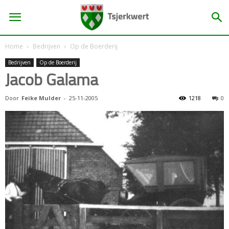
Home
Bedrijven
Op de Boerderij
Bedrijven
Op de Boerderij
Jacob Galama
Door
Feike Mulder
-
25-11-2005
1218
0