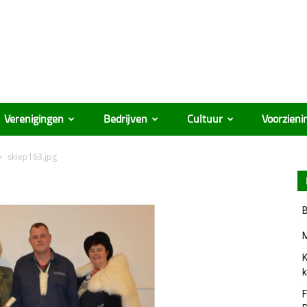
Verenigingen
Bedrijven
Cultuur
Voorzieni
skiep163.jpg
B
M
K
k
F