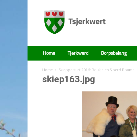
Tsjerkwert
Home
Tjerkwerd
Dorpsbelang
Home
Skieppesturt 2016: Boukje en Sjoerd Bouma
skiep163.jpg