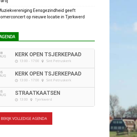
artij
uziekvereniging Eensgezindheid geeft
omerconcert op nieuwe locatie in Tjerkwerd
AGENDA
08
KERK OPEN TSJERKEPAAD
AUG
13:00 - 17:00
Sint Petruskerk
15
KERK OPEN TSJERKEPAAD
AUG
13:00 - 17:00
Sint Petruskerk
15
STRAATKAATSEN
AUG
13:00
Tjerkwerd
BEKIJK VOLLEDIGE AGENDA