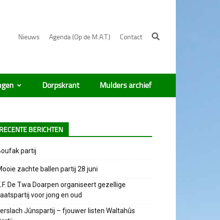
Nieuws
Agenda (Op de M.A.T.)
Contact
ngen
Dorpskrant
Mulders archief
RECENTE BERICHTEN
oufak partij
ooie zachte ballen partij 28 juni
.F. De Twa Doarpen organiseert gezellige
aatspartij voor jong en oud
erslach Jûnspartij – fjouwer listen Waltahûs