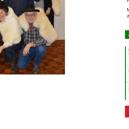
P
M
z