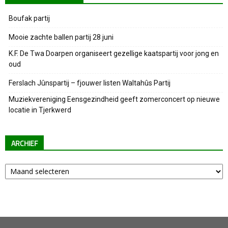
Boufak partij
Mooie zachte ballen partij 28 juni
K.F. De Twa Doarpen organiseert gezellige kaatspartij voor jong en
oud
Ferslach Jûnspartij – fjouwer listen Waltahûs Partij
Muziekvereniging Eensgezindheid geeft zomerconcert op nieuwe
locatie in Tjerkwerd
ARCHIEF
Archief