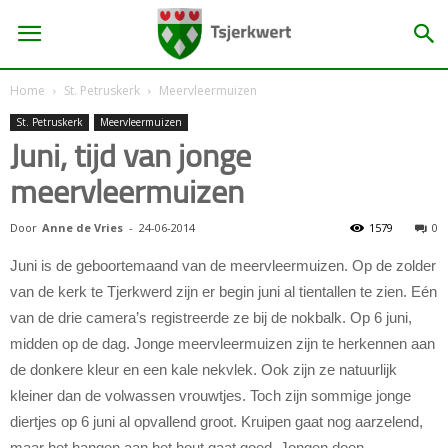
Home
St. Petruskerk
Meervleermuizen
St. Petruskerk
Meervleermuizen
Juni, tijd van jonge
meervleermuizen
Door
Anne de Vries
-
24-06-2014
1579
0
Juni is de geboortemaand van de meervleermuizen. Op de zolder
van de kerk te Tjerkwerd zijn er begin juni al tientallen te zien. Eén
van de drie camera’s registreerde ze bij de nokbalk. Op 6 juni,
midden op de dag. Jonge meervleermuizen zijn te herkennen aan
de donkere kleur en een kale nekvlek. Ook zijn ze natuurlijk
kleiner dan de volwassen vrouwtjes. Toch zijn sommige jonge
diertjes op 6 juni al opvallend groot. Kruipen gaat nog aarzelend,
maar het hangen aan het hout gaat goed. Jongen doen