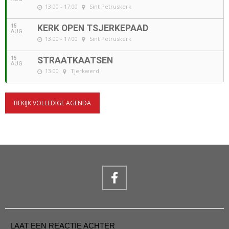
13:00 - 17:00
Sint Petruskerk
15
KERK OPEN TSJERKEPAAD
AUG
13:00 - 17:00
Sint Petruskerk
15
STRAATKAATSEN
AUG
13:00
Tjerkwerd
BEKIJK VOLLEDIGE AGENDA
LAAT EEN REACTIE ACHTER