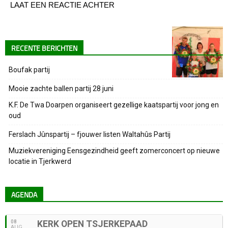
LAAT EEN REACTIE ACHTER
RECENTE BERICHTEN
Boufak partij
Mooie zachte ballen partij 28 juni
K.F. De Twa Doarpen organiseert gezellige kaatspartij voor jong en
oud
Ferslach Jûnspartij – fjouwer listen Waltahûs Partij
Muziekvereniging Eensgezindheid geeft zomerconcert op nieuwe
locatie in Tjerkwerd
AGENDA
08
KERK OPEN TSJERKEPAAD
AUG