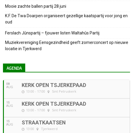
Mooie zachte ballen partij 28 juni
K.F. De Twa Doarpen organiseert gezellige kaatspartij voor jong en
oud
Ferslach Jûnspartij – fjouwer listen Waltahûs Partij
Muziekvereniging Eensgezindheid geeft zomerconcert op nieuwe
locatie in Tjerkwerd
AGENDA
08
KERK OPEN TSJERKEPAAD
AUG
13:00 - 17:00
Sint Petruskerk
15
KERK OPEN TSJERKEPAAD
AUG
13:00 - 17:00
Sint Petruskerk
15
STRAATKAATSEN
AUG
13:00
Tjerkwerd