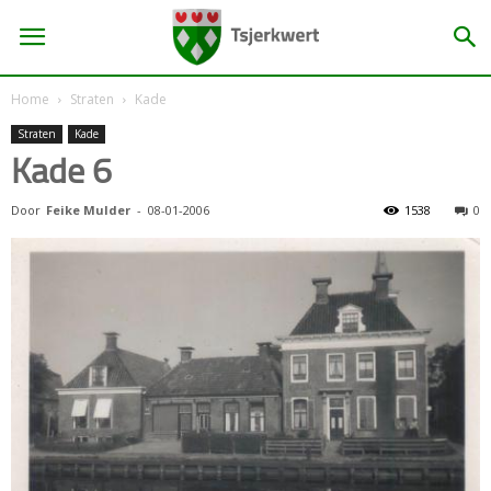
Home
Straten
Kade
Straten
Kade
Kade 6
Door
Feike Mulder
-
08-01-2006
1538
0