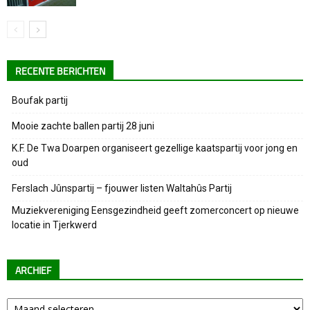
RECENTE BERICHTEN
Boufak partij
Mooie zachte ballen partij 28 juni
K.F. De Twa Doarpen organiseert gezellige kaatspartij voor jong en
oud
Ferslach Jûnspartij – fjouwer listen Waltahûs Partij
Muziekvereniging Eensgezindheid geeft zomerconcert op nieuwe
locatie in Tjerkwerd
ARCHIEF
Archief