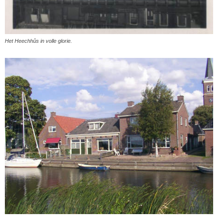
Het Heechhûs in volle glorie.