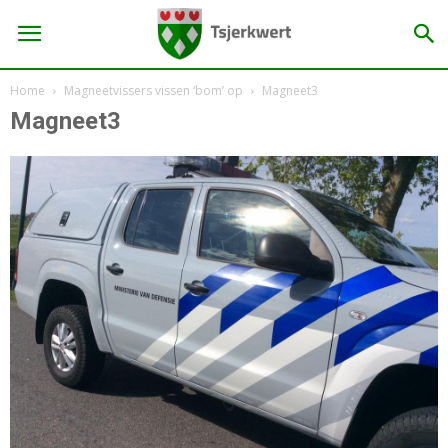
Home
Magneetvissers vissen ‘bom’ op
Magneet3
Magneet3