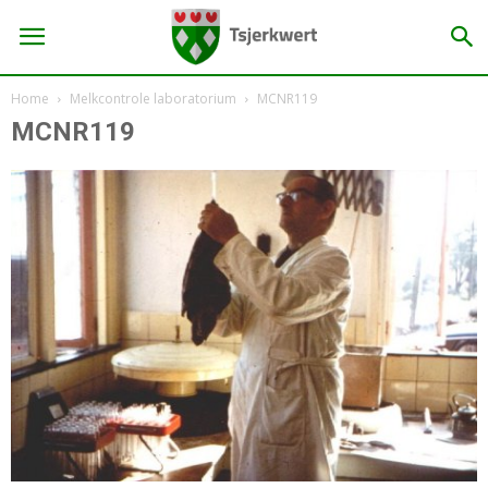
Home
Melkcontrole laboratorium
MCNR119
MCNR119