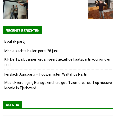
RECENTE BERICHTEN
Boufak partij
Mooie zachte ballen partij 28 juni
K.F. De Twa Doarpen organiseert gezellige kaatspartij voor jong en
oud
Ferslach Jûnspartij – fjouwer listen Waltahûs Partij
Muziekvereniging Eensgezindheid geeft zomerconcert op nieuwe
locatie in Tjerkwerd
AGENDA