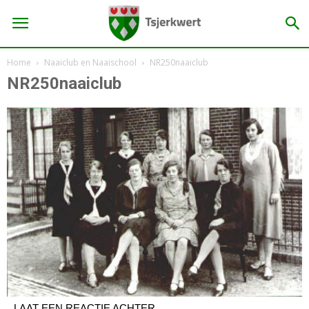
Home
Naaiclub en Naaischool
NR250naaiclub
NR250naaiclub
LAAT EEN REACTIE ACHTER