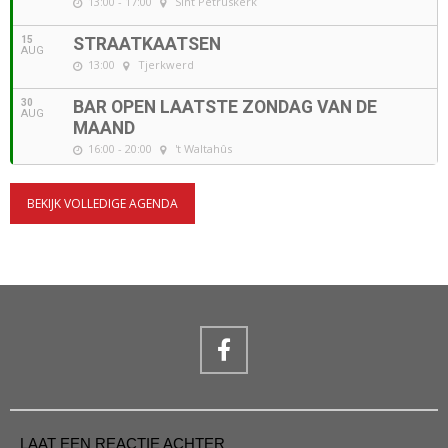
13:00 - 17:00
Sint Petruskerk
15
STRAATKAATSEN
AUG
13:00
Tjerkwerd
30
BAR OPEN LAATSTE ZONDAG VAN DE
AUG
MAAND
16:00 - 20:00
't Waltahûs
BEKIJK VOLLEDIGE AGENDA
LAAT EEN REACTIE ACHTER