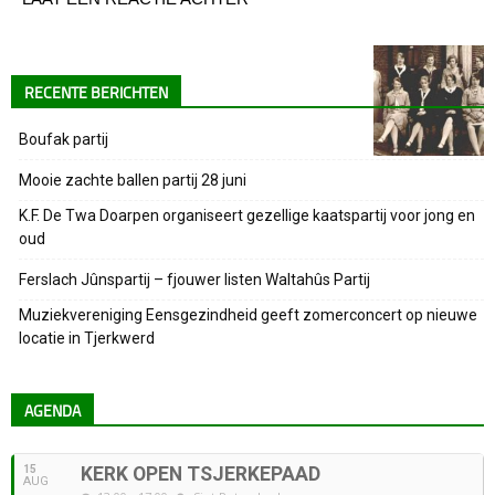
RECENTE BERICHTEN
Boufak partij
Mooie zachte ballen partij 28 juni
K.F. De Twa Doarpen organiseert gezellige kaatspartij voor jong en
oud
Ferslach Jûnspartij – fjouwer listen Waltahûs Partij
Muziekvereniging Eensgezindheid geeft zomerconcert op nieuwe
locatie in Tjerkwerd
AGENDA
15
KERK OPEN TSJERKEPAAD
AUG