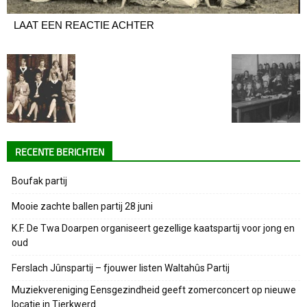
LAAT EEN REACTIE ACHTER
RECENTE BERICHTEN
Boufak partij
Mooie zachte ballen partij 28 juni
K.F. De Twa Doarpen organiseert gezellige kaatspartij voor jong en
oud
Ferslach Jûnspartij – fjouwer listen Waltahûs Partij
Muziekvereniging Eensgezindheid geeft zomerconcert op nieuwe
locatie in Tjerkwerd